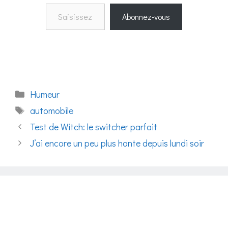
Saisissez votre adresse e-mail…
Abonnez-vous
Catégories
Humeur
Étiquettes
automobile
Test de Witch: le switcher parfait
J’ai encore un peu plus honte depuis lundi soir