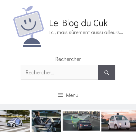
Aller
au
contenu
Le Blog du Cuk
Ici, mais sûrement aussi ailleurs…
Rechercher
Rechercher :
Menu