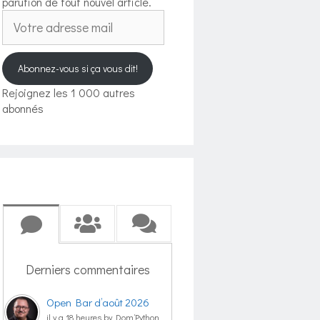
parution de tout nouvel article.
Votre
adresse
mail
Abonnez-vous si ça vous dit!
Rejoignez les 1 000 autres
abonnés
Derniers commentaires
Open Bar d’août 2026
il y a 18 heures by Dom‘Python