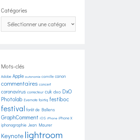
Catégories
Catégories
Mots-clés
Apple
canon
Adobe
camille
autonomie
commentaires
concert
DxO
coronavirus
cuk
dxo
correcteur
Photolab
festiboc
Evernote
fairtiq
festival
forêt de Ballens
GraphComment
iOS
iPhone X
iPhone
iphonographie
Jean Maurer
lightroom
Keynote