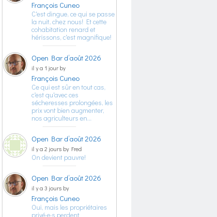
François Cuneo
C'est dingue, ce qui se passe
la nuit, chez nous! Et cette
cohabitation renard et
hérissons, c'est magnifique!
Open Bar d’août 2026
il y a 1 jour by
François Cuneo
Ce qui est sûr en tout cas,
c'est qu'avec ces
sécheresses prolongées, les
prix vont bien augmenter,
nos agriculteurs en…
Open Bar d’août 2026
il y a 2 jours by Fred
On devient pauvre!
Open Bar d’août 2026
il y a 3 jours by
François Cuneo
Oui, mais les propriétaires
privé·e·s perdent