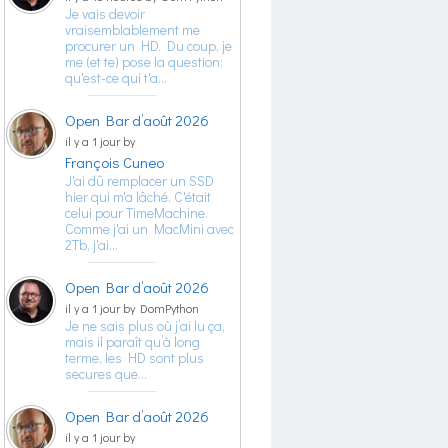
Je vais devoir
vraisemblablement me
procurer un HD. Du coup, je
me (et te) pose la question:
qu'est-ce qui t'a…
Open Bar d’août 2026
il y a 1 jour by
François Cuneo
J'ai dû remplacer un SSD
hier qui m'a lâché. C'était
celui pour TimeMachine.
Comme j'ai un MacMini avec
2Tb, j'ai…
Open Bar d’août 2026
il y a 1 jour by DomPython
Je ne sais plus où j’ai lu ça,
mais il paraît qu’à long
terme, les HD sont plus
secures que…
Open Bar d’août 2026
il y a 1 jour by