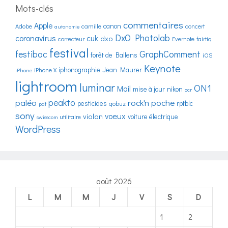
Mots-clés
commentaires
Apple
canon
Adobe
camille
concert
autonomie
DxO Photolab
coronavirus
cuk
dxo
correcteur
Evernote
fairtiq
festival
festiboc
GraphComment
forêt de Ballens
iOS
Keynote
iphonographie
Jean Maurer
iPhone X
iPhone
lightroom
luminar
ON1
Mail
mise à jour
nikon
ocr
peakto
paléo
rock'n poche
pesticides
rptblc
qobuz
pdf
sony
voeux
violon
voiture électrique
utilitaire
swisscom
WordPress
août 2026
L
M
M
J
V
S
D
1
2