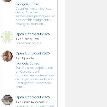
François Cuneo
Ce qui est sûr en tout cas,
c'est qu'avec ces
sécheresses prolongées, les
prix vont bien augmenter,
nos agriculteurs en…
Open Bar d’août 2026
il y a 1 jour by Fred
On devient pauvre!
Open Bar d’août 2026
il y a 2 jours by
François Cuneo
Oui, mais les propriétaires
privé·e·s perdent
pratiquement toutes et tous
de l'argent dans les forêts.
Cet argent est nécessaire
pour…
Open Bar d’août 2026
il y a 2 jours by ysengrain
Erreur, on nous a demandé