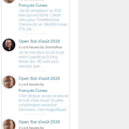
François Cuneo
J'ai dû remplacer un SSD
hier qui m'a lâché. C'était
celui pour TimeMachine.
Comme j'ai un MacMini avec
2Tb, j'ai…
Open Bar d’août 2026
il y a 8 heures by DomPython
Je ne sais plus où j’ai lu ça,
mais il paraît qu’à long
terme, les HD sont plus
secures que…
Open Bar d’août 2026
il y a 8 heures by
François Cuneo
C'est dingue, ce qui se passe
la nuit, chez nous! Et cette
cohabitation renard et
hérissons, c'est magnifique!
Open Bar d’août 2026
il y a 8 heures by