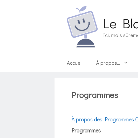
Aller
au
Le Bl
contenu
Ici, mais sûrem
Accueil
À propos…
Programmes
À propos des Programmes 
Programmes