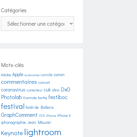
Catégories
Catégories
Mots-clés
Apple
canon
Adobe
camille
autonomie
commentaires
concert
DxO
coronavirus
cuk
dxo
correcteur
Photolab
festiboc
Evernote
fairtiq
festival
forêt de Ballens
GraphComment
iOS
iPhone X
iPhone
iphonographie
Jean Maurer
lightroom
Keynote