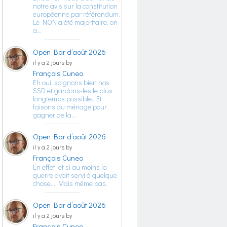
notre avis sur la constitution
européenne par référendum.
Le NON a été majoritaire, on
a…
Open Bar d’août 2026
il y a 2 jours by
François Cuneo
Eh oui, soignons bien nos
SSD et gardons-les le plus
longtemps possible. Et
faisons du ménage pour
gagner de la…
Open Bar d’août 2026
il y a 2 jours by
François Cuneo
En effet, et si au moins la
guerre avait servi à quelque
chose… Mais même pas.
Open Bar d’août 2026
il y a 2 jours by
François Cuneo