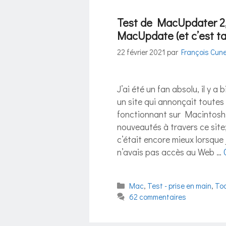
Test de MacUpdater 2,
MacUpdate (et c’est ta
22 février 2021
par
François Cun
J’ai été un fan absolu, il y a
un site qui annonçait toutes l
fonctionnant sur Macintosh. 
nouveautés à travers ce site; j
c’était encore mieux lorsque 
n’avais pas accès au Web …
Catégories
Mac
,
Test - prise en main
,
To
62 commentaires