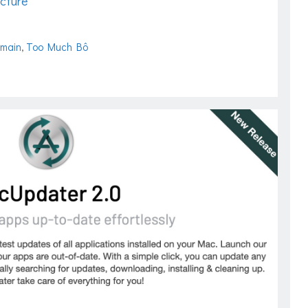
ecture
 main
,
Too Much Bô