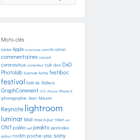
Mots-clés
Apple
canon
Adobe
camille
autonomie
commentaires
concert
DxO
coronavirus
cuk
dxo
correcteur
Photolab
festiboc
Evernote
fairtiq
festival
forêt de Ballens
GraphComment
iOS
iPhone X
iPhone
iphonographie
Jean Maurer
lightroom
Keynote
luminar
Mail
mise à jour
nikon
ocr
ON1
peakto
paléo
pesticides
pdf
sony
rock'n poche
rptblc
qobuz