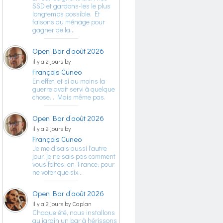
SSD et gardons-les le plus
longtemps possible. Et
faisons du ménage pour
gagner de la…
Open Bar d’août 2026
il y a 2 jours by
François Cuneo
En effet, et si au moins la
guerre avait servi à quelque
chose… Mais même pas.
Open Bar d’août 2026
il y a 2 jours by
François Cuneo
Je me disais aussi l'autre
jour, je ne sais pas comment
vous faites, en France, pour
ne voter que six…
Open Bar d’août 2026
il y a 2 jours by Caplan
Chaque été, nous installons
au jardin un bar à hérissons