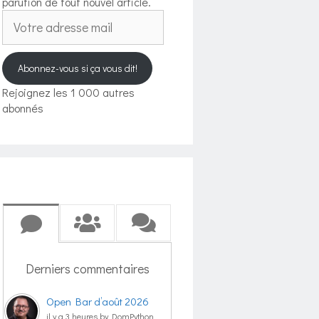
parution de tout nouvel article.
Votre
adresse
mail
Abonnez-vous si ça vous dit!
Rejoignez les 1 000 autres
abonnés
Derniers commentaires
Open Bar d’août 2026
il y a 3 heures by DomPython