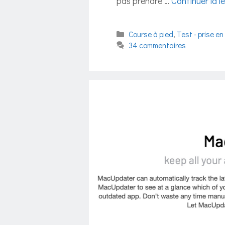
pas prendre …
Continuer la l
Catégories
Course à pied
,
Test - prise en
34 commentaires