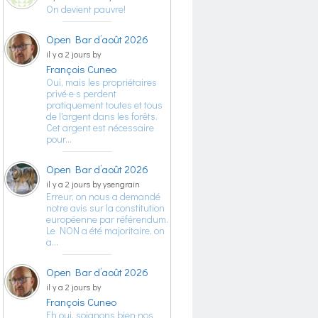
On devient pauvre!
Open Bar d’août 2026
il y a 2 jours by
François Cuneo
Oui, mais les propriétaires
privé·e·s perdent
pratiquement toutes et tous
de l'argent dans les forêts.
Cet argent est nécessaire
pour…
Open Bar d’août 2026
il y a 2 jours by ysengrain
Erreur, on nous a demandé
notre avis sur la constitution
européenne par référendum.
Le NON a été majoritaire, on
a…
Open Bar d’août 2026
il y a 2 jours by
François Cuneo
Eh oui, soignons bien nos