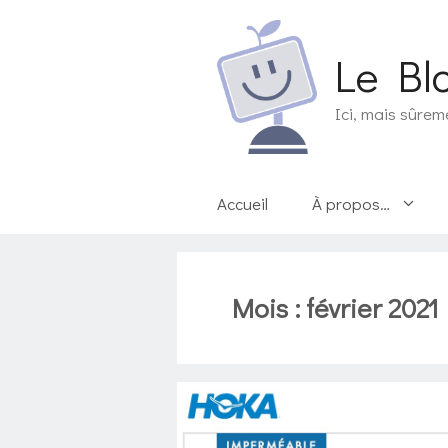
Aller
au
Le Bl
contenu
Ici, mais sûrem
Accueil
À propos…
Mois :
février 2021