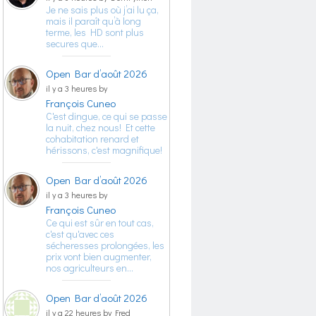
Je ne sais plus où j’ai lu ça,
mais il paraît qu’à long
terme, les HD sont plus
secures que…
Open Bar d’août 2026
il y a 3 heures by
François Cuneo
C'est dingue, ce qui se passe
la nuit, chez nous! Et cette
cohabitation renard et
hérissons, c'est magnifique!
Open Bar d’août 2026
il y a 3 heures by
François Cuneo
Ce qui est sûr en tout cas,
c'est qu'avec ces
sécheresses prolongées, les
prix vont bien augmenter,
nos agriculteurs en…
Open Bar d’août 2026
il y a 22 heures by Fred