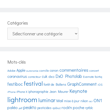
Catégories
Catégories
Mots-clés
commentaires
Apple
canon
Adobe
camille
concert
autonomie
DxO Photolab
coronavirus
cuk
dxo
correcteur
Evernote
fairtiq
festival
festiboc
GraphComment
forêt de Ballens
iOS
Keynote
iphonographie
Jean Maurer
iPhone X
iPhone
lightroom
luminar
ON1
Mail
mise à jour
nikon
ocr
peakto
paléo
rock'n poche
pesticides
rptblc
qobuz
pdf