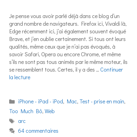
Je pense vous avoir parlé déjà dans ce blog d’un
grand nombre de navigateurs. Firefox ici, Vivaldi là,
Edge récemment ici, j’ai également souvent évoqué
Brave, et j’en oublie certainement. Si tous ont leurs
qualités, même ceux que je n’ai pas évoqués, à
savoir Safari, Opera ou encore Chrome, et même
s’ils ne sont pas tous animés par le même moteur, ils
se ressemblent tous. Certes, il y a des …
Continuer
la lecture
Catégories
iPhone - iPad - iPod
,
Mac
,
Test - prise en main
,
Too Much Bô
,
Web
Étiquettes
arc
64 commentaires