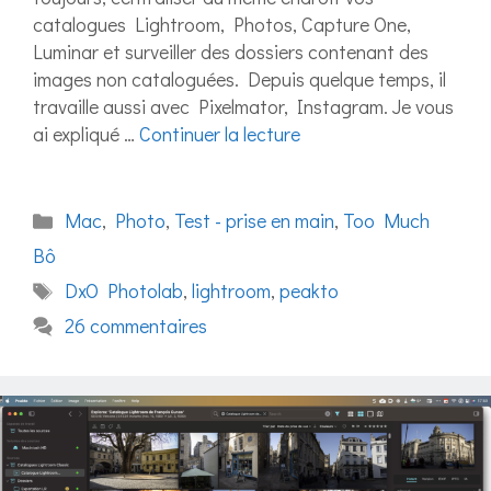
catalogues Lightroom, Photos, Capture One,
Luminar et surveiller des dossiers contenant des
images non cataloguées. Depuis quelque temps, il
travaille aussi avec Pixelmator, Instagram. Je vous
ai expliqué …
Continuer la lecture
Catégories
Mac
,
Photo
,
Test - prise en main
,
Too Much
Bô
Étiquettes
DxO Photolab
,
lightroom
,
peakto
26 commentaires