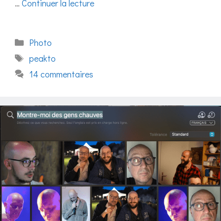
…
Continuer la lecture
Catégories
Photo
Étiquettes
peakto
14 commentaires