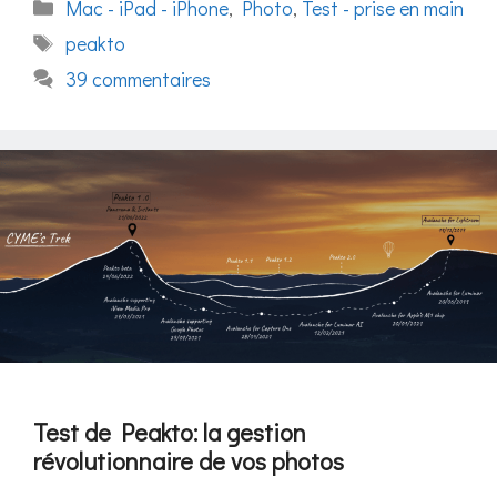
Catégories
Mac - iPad - iPhone
,
Photo
,
Test - prise en main
Étiquettes
peakto
39 commentaires
Test de Peakto: la gestion
révolutionnaire de vos photos