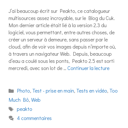
J’ai beaucoup écrit sur Peakto, ce catalogueur
multisources assez incroyable, sur le Blog du Cuk.
Mon dernier article était lié à la version 2.3 du
logiciel, vous permettant, entre autres choses, de
créer un serveur à demeure, sans passer par le
cloud, afin de voir vos images depuis n’importe où,
à travers un navigateur Web. Depuis, beaucoup
d’eau a coulé sous les ponts, Peakto 2.5 est sorti
mercredi, avec son lot de …
Continuer la lecture
Catégories
Photo
,
Test - prise en main
,
Tests en vidéo
,
Too
Much Bô
,
Web
Étiquettes
peakto
4 commentaires