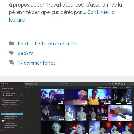
à propos de son travail avec DxO, s’assurant de la
pérennité des aperçus gérés par …
Continuer la
lecture
Catégories
Photo
,
Test - prise en main
Étiquettes
peakto
17 commentaires