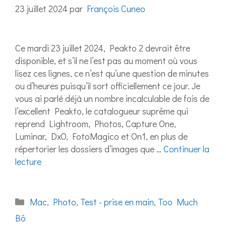
23 juillet 2024
par
François Cuneo
Ce mardi 23 juillet 2024, Peakto 2 devrait être
disponible, et s’il ne l’est pas au moment où vous
lisez ces lignes, ce n’est qu’une question de minutes
ou d’heures puisqu’il sort officiellement ce jour. Je
vous ai parlé déjà un nombre incalculable de fois de
l’excellent Peakto, le catalogueur suprême qui
reprend Lightroom, Photos, Capture One,
Luminar, DxO, FotoMagico et On1, en plus de
répertorier les dossiers d’images que …
Continuer la
lecture
Catégories
Mac
,
Photo
,
Test - prise en main
,
Too Much
Bô