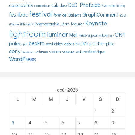
DxO Photolab
coronavirus
cuk
dxo
correcteur
Evernote
fairtiq
festival
festiboc
GraphComment
forêt de Ballens
iOS
Keynote
iphonographie
Jean Maurer
iPhone X
iPhone
lightroom
luminar
ON1
Mail
mise à jour
nikon
ocr
peakto
paléo
rock'n poche
pesticides
rptblc
qobuz
pdf
sony
voeux
violon
voiture électrique
utilitaire
swisscom
WordPress
août 2026
L
M
M
J
V
S
D
1
2
3
4
5
6
7
8
9
10
11
12
13
14
15
16