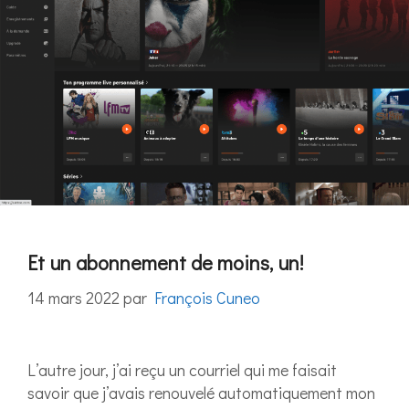
Et un abonnement de moins, un!
14 mars 2022
par
François Cuneo
L’autre jour, j’ai reçu un courriel qui me faisait
savoir que j’avais renouvelé automatiquement mon