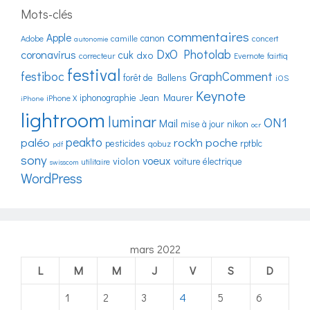
Mots-clés
commentaires
Apple
canon
Adobe
camille
concert
autonomie
DxO Photolab
coronavirus
cuk
dxo
correcteur
Evernote
fairtiq
festival
festiboc
GraphComment
forêt de Ballens
iOS
Keynote
iphonographie
Jean Maurer
iPhone X
iPhone
lightroom
luminar
ON1
Mail
mise à jour
nikon
ocr
peakto
paléo
rock'n poche
pesticides
rptblc
qobuz
pdf
sony
voeux
violon
voiture électrique
utilitaire
swisscom
WordPress
mars 2022
L
M
M
J
V
S
D
1
2
3
4
5
6