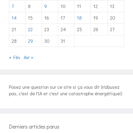
7
8
9
10
11
12
13
14
15
16
17
18
19
20
21
22
23
24
25
26
27
28
29
30
31
« Fév
Avr »
Posez une question sur ce site si ça vous dit (n'abusez
pas, c'est de l'IA et c'est une catastrophe énergétique!)
Derniers articles parus