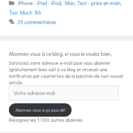
Catégories
iPhone - iPad - iPod
,
Mac
,
Test - prise en main
,
Too Much Bô
29 commentaires
Abonnez-vous à ce blog, si vous le voulez bien.
Saisissez votre adresse e-mail pour vous abonner
(gratuitement bien sûr) à ce blog et recevoir une
notification par courriel lors de la parution de tout nouvel
article.
Votre
adresse
mail
Abonnez-vous si ça vous dit!
Rejoignez les 1 000 autres abonnés