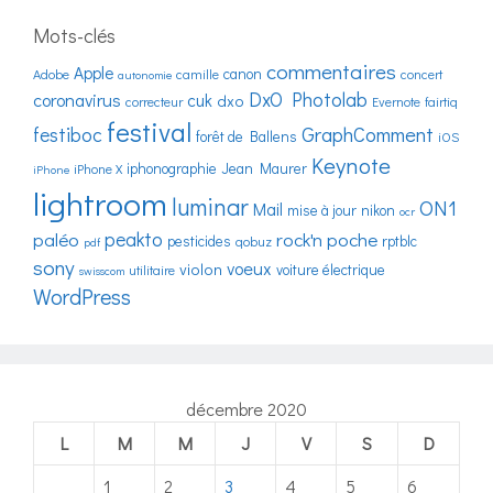
Mots-clés
commentaires
Apple
canon
Adobe
camille
concert
autonomie
DxO Photolab
coronavirus
cuk
dxo
correcteur
Evernote
fairtiq
festival
festiboc
GraphComment
forêt de Ballens
iOS
Keynote
iphonographie
Jean Maurer
iPhone X
iPhone
lightroom
luminar
ON1
Mail
mise à jour
nikon
ocr
peakto
paléo
rock'n poche
pesticides
rptblc
qobuz
pdf
sony
voeux
violon
voiture électrique
utilitaire
swisscom
WordPress
décembre 2020
L
M
M
J
V
S
D
1
2
3
4
5
6