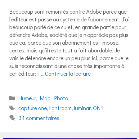
Beaucoup sont remontés contre Adobe parce que
l’éditeur est passé au système de l’abonnement. J’ai
beaucoup parlé de ce sujet, en grande partie pour
défendre Adobe, société que je n’apprécie pas plus
que ça, parce que son abonnement est imposé,
certes, mais qu’il reste tout à fait abordable. Je
vais le défendre encore un peu plus ici, parce que je
suis reconnaissant d’une chose très importante à
cet éditeur: il …
Continuer la lecture
Catégories
Humeur
,
Mac
,
Photo
Étiquettes
capture one
,
lightroom
,
luminar
,
ON1
34 commentaires