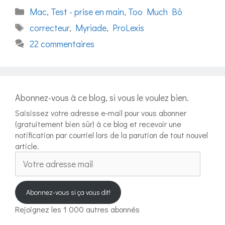
Catégories
Mac
,
Test - prise en main
,
Too Much Bô
Étiquettes
correcteur
,
Myriade
,
ProLexis
22 commentaires
Abonnez-vous à ce blog, si vous le voulez bien.
Saisissez votre adresse e-mail pour vous abonner
(gratuitement bien sûr) à ce blog et recevoir une
notification par courriel lors de la parution de tout nouvel
article.
Votre
adresse
mail
Abonnez-vous si ça vous dit!
Rejoignez les 1 000 autres abonnés