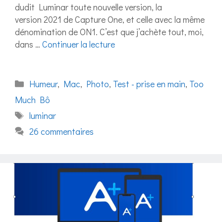
dudit Luminar toute nouvelle version, la
version 2021 de Capture One, et celle avec la même
dénomination de ON1. C’est que j’achète tout, moi,
dans …
Continuer la lecture
Catégories
Humeur
,
Mac
,
Photo
,
Test - prise en main
,
Too
Much Bô
Étiquettes
luminar
26 commentaires