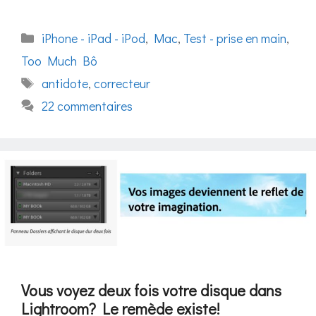
Catégories
iPhone - iPad - iPod
,
Mac
,
Test - prise en main
,
Too Much Bô
Étiquettes
antidote
,
correcteur
22 commentaires
Vous voyez deux fois votre disque dans
Lightroom? Le remède existe!