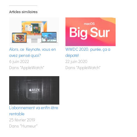
Articles similaires
Alors, ce Keynote, vous en
WWDC 2020, purée, ça a
avez pensé quoi?
dépoté!
6 juin 2022
22 juin 2020
Dans "AppleWatch"
Dans "AppleWatch"
L’abonnement va enfin être
rentable
25 février 2019
Dans "Humeur"