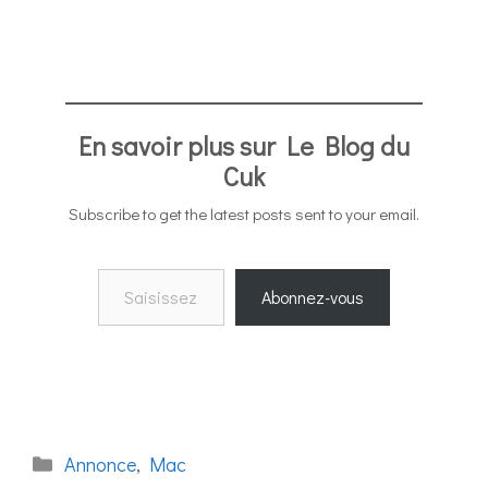
En savoir plus sur Le Blog du
Cuk
Subscribe to get the latest posts sent to your email.
Saisissez votre adresse e-mail…
Abonnez-vous
Catégories
Annonce
,
Mac