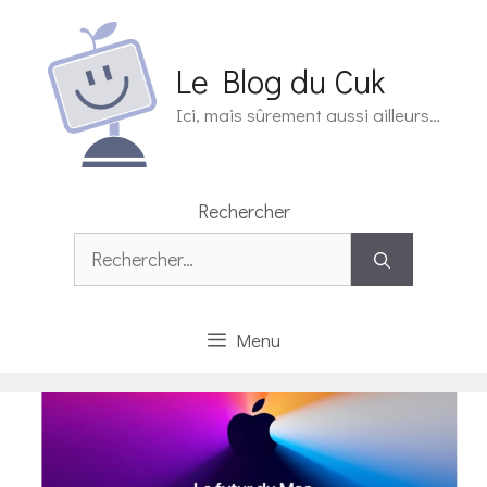
Aller
au
contenu
Le Blog du Cuk
Ici, mais sûrement aussi ailleurs…
Rechercher
Rechercher :
Menu