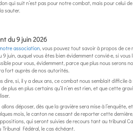
n qui suit n’est pas pour notre combat, mais pour celui de
a sauter.
t du 9 juin 2026
e notre association
, vous pouvez tout savoir à propos de c
 9 juin, auquel vous êtes bien évidemment convié·e, si vous l
ossible pour vous, évidemment, parce que plus nous serons n
ra fort auprès de nos autorités.
 dire, si, il y a deux ans, ce combat nous semblait difficile à
e plus en plus certains qu’il n’en est rien, et que cette grav
iser.
s allons déposer, dès que la gravière sera mise à l’enquête, e
lques mois, le canton ne cessant de reporter cette dernière
ppositions, qui seront suivies de recours tant au tribunal C
 Tribunal Fédéral, le cas échéant.