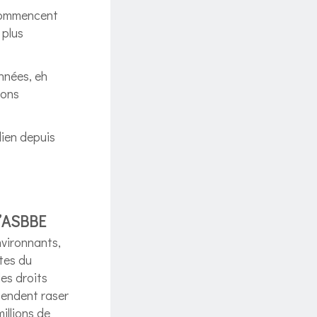
i commencent
 plus
années, eh
sons
dien depuis
l’ASBBE
nvironnants,
stes du
les droits
ntendent raser
illions de