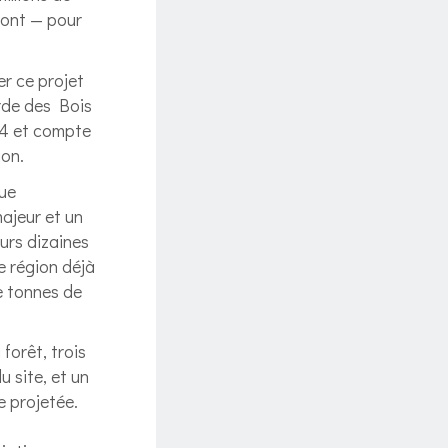
mont — pour
er ce projet
rde des Bois
24 et compte
ion.
due
ajeur et un
urs dizaines
e région déjà
e tonnes de
forêt, trois
 site, et un
e projetée.