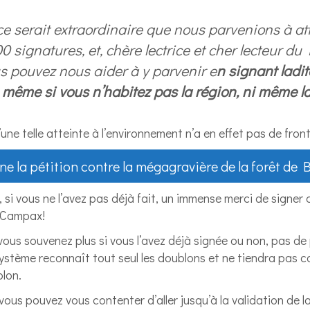
, ce serait extraordinaire que nous parvenions à at
00 signatures, et, chère lectrice et cher lecteur du
s pouvez nous aider à y parvenir e
n signant ladit
, même si vous n’habitez pas la région, ni même l
une telle atteinte à l’environnement n’a en effet pas de front
ne la pétition contre la mégagravière de la forêt de 
 si vous ne l’avez pas déjà fait, un immense merci de signer 
z Campax!
 vous souvenez plus si vous l’avez déjà signée ou non, pas de
 système reconnaît tout seul les doublons et ne tiendra pas 
lon.
vous pouvez vous contenter d’aller jusqu’à la validation de la