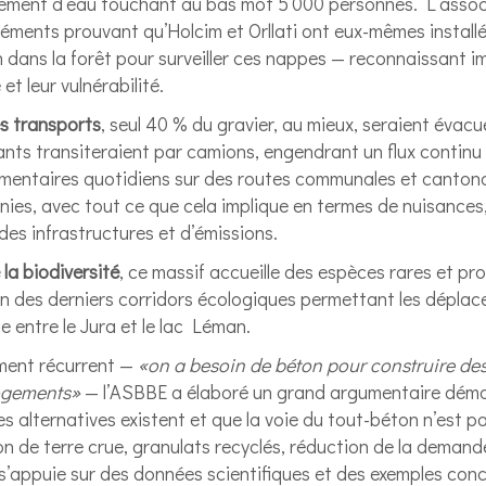
ement d’eau touchant au bas mot 5’000 personnes. L’assoc
éments prouvant qu’Holcim et Orllati ont eux-mêmes install
 dans la forêt pour surveiller ces nappes — reconnaissant i
 et leur vulnérabilité.
es transports
, seul 40 % du gravier, au mieux, seraient évacués
ants transiteraient par camions, engendrant un flux continu
émentaires quotidiens sur des routes communales et canton
ies, avec tout ce que cela implique en termes de nuisances
es infrastructures et d’émissions.
 la biodiversité
, ce massif accueille des espèces rares et pr
un des derniers corridors écologiques permettant les déplac
 entre le Jura et le lac Léman.
ument récurrent —
«on a besoin de béton pour construire des
logements»
— l’ASBBE a élaboré un grand argumentaire dém
 alternatives existent et que la voie du tout-béton n’est p
on de terre crue, granulats recyclés, réduction de la demand
 s’appuie sur des données scientifiques et des exemples con