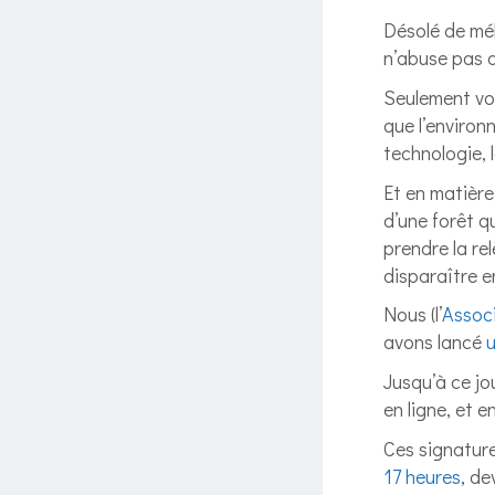
Désolé de mél
n’abuse pas 
Seulement voi
que l’environ
technologie, 
Et en matière
d’une forêt q
prendre la re
disparaître e
Nous (l’
Associ
avons lancé
Jusqu’à ce jo
en ligne, et 
Ces signature
17 heures
, de