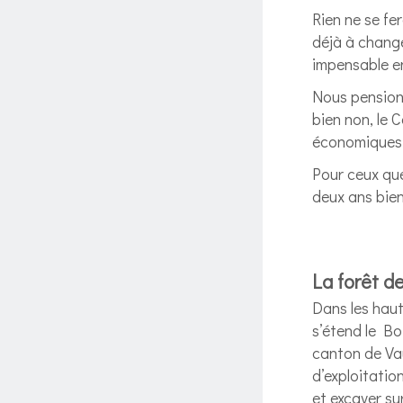
Rien ne se fe
déjà à change
impensable en
Nous pensions
bien non, le 
économiques
Pour ceux que
deux ans bien
La forêt d
Dans les haut
s’étend le Bo
canton de Vau
d’exploitatio
et excaver su