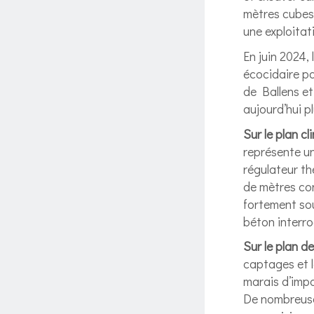
mètres cubes 
une exploitat
En juin 2024,
écocidaire p
de Ballens et
aujourd’hui p
Sur le plan c
représente un
régulateur th
de mètres con
fortement sou
béton interro
Sur le plan de
captages et l
marais d’impo
De nombreuse