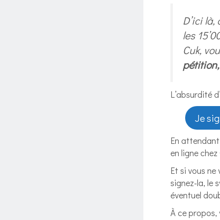
D’ici là
les 15’0
Cuk, vou
pétition
L’absurdité d’
Je sig
En attendant,
en ligne che
Et si vous ne
signez-la, le
éventuel doub
À ce propos, 