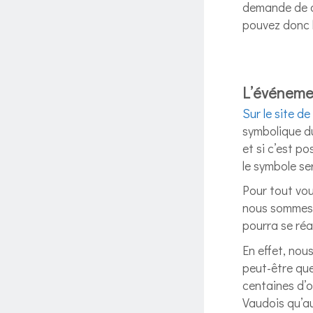
demande de do
pouvez donc l
L’événemen
Sur le site d
symbolique du
et si c’est p
le symbole se
Pour tout vous
nous sommes d
pourra se réal
En effet, nou
peut-être que
centaines d’o
Vaudois qu’au