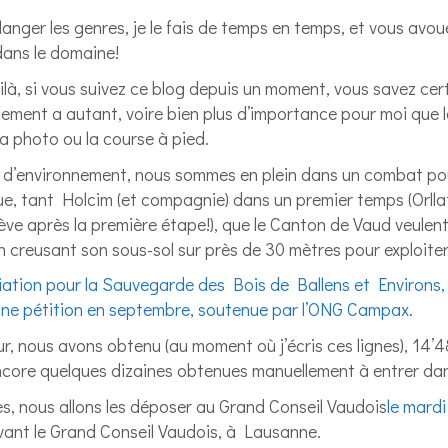
anger les genres, je le fais de temps en temps, et vous avou
dans le domaine!
là, si vous suivez ce blog depuis un moment, vous savez ce
nement a autant, voire bien plus d’importance pour moi que 
la photo ou la course à pied.
 d’environnement, nous sommes en plein dans un combat pou
ue, tant Holcim (et compagnie) dans un premier temps (Orllat
lève après la première étape!), que le Canton de Vaud veulent
n creusant son sous-sol sur près de 30 mètres pour exploiter
ation pour la Sauvegarde des Bois de Ballens et Environs
une pétition en septembre, soutenue par l’ONG Campax
.
ur, nous avons obtenu (au moment où j’écris ces lignes), 14’
encore quelques dizaines obtenues manuellement à entrer dan
s, nous allons les déposer au Grand Conseil Vaudois
le mardi
vant le Grand Conseil Vaudois, à Lausanne.