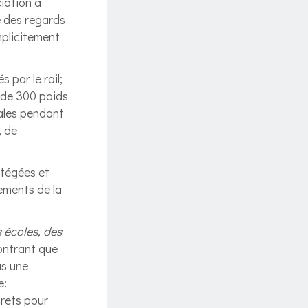
iation a
é des regards
mplicitement
 par le rail;
 de 300 poids
ales pendant
, de
otégées et
ements de la
 écoles, des
ontrant que
as une
e:
crets pour