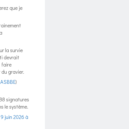
erez que je
rtainement
la
r la survie
i devrait
 faire
 du gravier.
, ASBBE
)
488 signatures
s le système.
 9 juin 2026 à