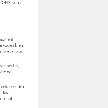
 l’ONG, vous
e moment
e voulez bien
ombreux, plus
 remporter,
ière ne
t cela prendra
, des
antonal