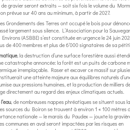
de gravier seront extraits — soit six fois le volume du Mor
ion prévue sur 40 ans au minimum, à partir de 2027.
 les Grondements des Terres ont occupé le bois pour dénonc
assé largement sous silence. L’Association pour la Sauvega
 Environs (ASBBE) s’est constituée en urgence le 24 juin 20
lus de 400 membres et plus de 6’000 signataires de sa pétit
limatique
, la destruction d’une surface forestière aussi éten
e catastrophe annoncée: la forêt est un puits de carbone m
ermique irremplaçable. Raser et excaver ce massif sur plusie
stituerait une atteinte majeure aux équilibres naturels d’un
mise aux pressions humaines, et la production de milliers d
ge directement au regard des enjeux climatiques actuels.
 l’eau
, de nombreuses nappes phréatiques se situent sous la 
es sources du Boiron se trouvent à environ 1 « 100 mètres du
rtance nationale — le marais du Paudex — jouxte la gravièr
s communes en aval seront impactées par les risques en