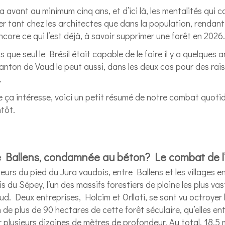
ra avant au minimum cinq ans, et d’ici là, les mentalités qu
r tant chez les architectes que dans la population, rendant
core ce qui l’est déjà, à savoir supprimer une forêt en 2026.
 que seul le Brésil était capable de le faire il y a quelques 
Canton de Vaud le peut aussi, dans les deux cas pour des rai
.
 ça intéresse, voici un petit résumé de notre combat quoti
tôt.
e Ballens, condamnée au béton? Le combat de 
eurs du pied du Jura vaudois, entre Ballens et les villages e
is du Sépey, l’un des massifs forestiers de plaine les plus va
d. Deux entreprises, Holcim et Orllati, se sont vu octroyer 
n de plus de 90 hectares de cette forêt séculaire, qu’elles e
r plusieurs dizaines de mètres de profondeur. Au total, 18.5 m