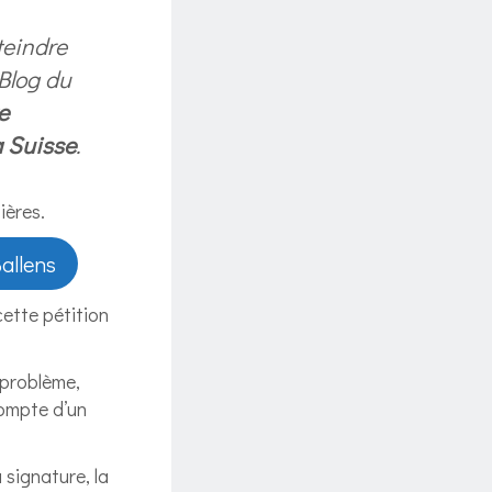
teindre
 Blog du
e
a Suisse
.
ières.
Ballens
cette pétition
 problème,
compte d’un
 signature, la