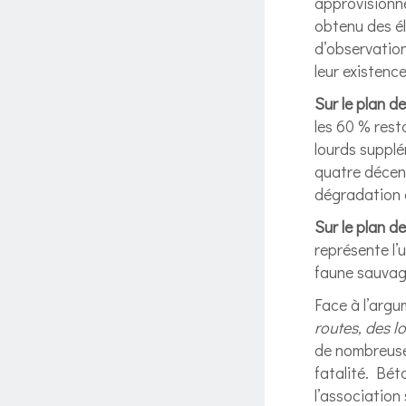
approvisionn
obtenu des él
d’observation
leur existence
Sur le plan d
les 60 % rest
lourds suppl
quatre décenn
dégradation d
Sur le plan de
représente l’
faune sauvage
Face à l’arg
routes, des 
de nombreuses
fatalité. Bét
l’association