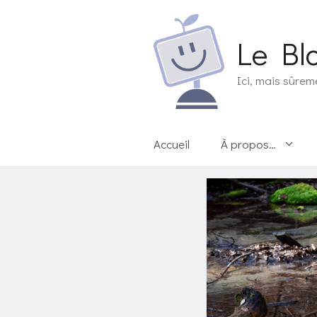
Aller
au
Le Bl
contenu
Ici, mais sûrem
Accueil
À propos…