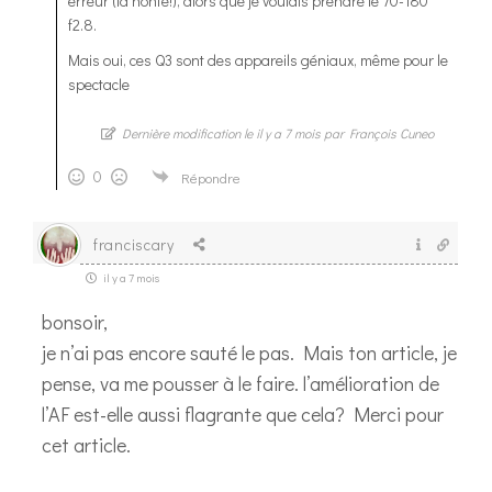
erreur (la honte!), alors que je voulais prendre le 70-180
f2.8.
Mais oui, ces Q3 sont des appareils géniaux, même pour le
spectacle
Dernière modification le il y a 7 mois par François Cuneo
0
Répondre
franciscary
il y a 7 mois
bonsoir,
je n’ai pas encore sauté le pas. Mais ton article, je
pense, va me pousser à le faire. l’amélioration de
l’AF est-elle aussi flagrante que cela? Merci pour
cet article.