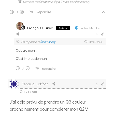
Dernière modification le il y a 7 mois par franciscary
0
Répondre
François Cuneo
Noble Member
Auteur
En réponse à
franciscary
il y a 7 mois
Oui, vraiment.
C’est impressionnant.
0
Répondre
Renaud Laffont
il y a 7 mois
J’ai déjà prévu de prendre un Q3 couleur
prochainement pour compléter mon Q2M