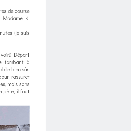
ires de course
ler Madame K:
utes (je suis
 voir!) Départ
ge tombant à
obile bien sûr,
our rassurer
tes, mais sans
mpête, il faut