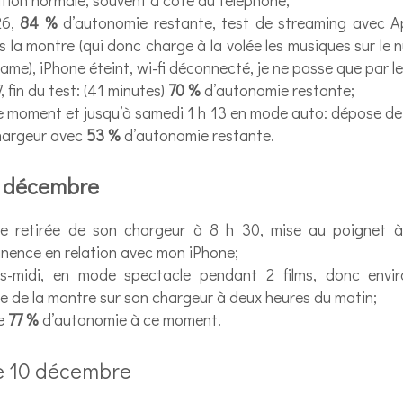
26,
84 %
d’autonomie restante, test de streaming avec 
s la montre (qui donc charge à la volée les musiques sur le
eame), iPhone éteint, wi-fi déconnecté, je ne passe que par 
7, fin du test: (41 minutes)
70 %
d’autonomie restante;
e moment et jusqu’à samedi 1 h 13 en mode auto: dépose de 
hargeur avec
53 %
d’autonomie restante.
 décembre
e retirée de son chargeur à 8 h 30, mise au poignet à
nence en relation avec mon iPhone;
ès-midi, en mode spectacle pendant 2 films, donc envi
 de la montre sur son chargeur à deux heures du matin;
te
77 %
d’autonomie à ce moment.
 10 décembre