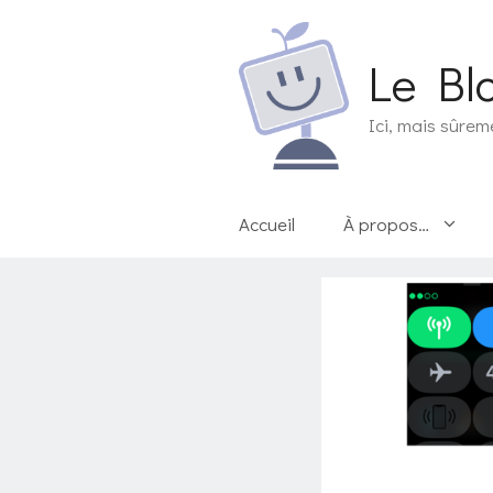
Aller
au
Le Bl
contenu
Ici, mais sûrem
Accueil
À propos…