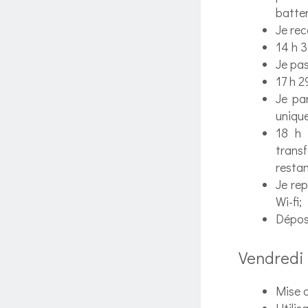
batte
Je re
14 h 
Je pas
17 h 2
Je pa
uniqu
18 h 
transf
restan
Je re
Wi-fi;
Dépose
Vendredi
Mise d
Utilis