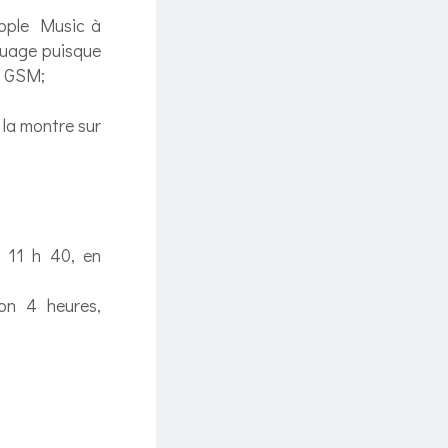
Apple Music à
 nuage puisque
le GSM;
la montre sur
 11 h 40, en
ron 4 heures,