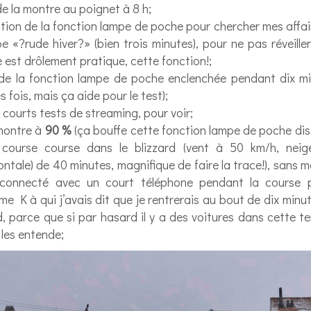
e la montre au poignet à 8 h;
ation de la fonction lampe de poche pour chercher mes affa
pe «?rude hiver?» (bien trois minutes), pour ne pas réveil
le est drôlement pratique, cette fonction!;
 de la fonction lampe de poche enclenchée pendant dix min
es fois, mais ça aide pour le test);
 courts tests de streaming, pour voir;
montre à
90 %
(ça bouffe cette fonction lampe de poche dis
 course course dans le blizzard (vent à 50 km/h, nei
zontale) de 40 minutes, magnifique de faire la trace!), sans m
onnecté avec un court téléphone pendant la course p
 K à qui j’avais dit que je rentrerais au bout de dix minu
, parce que si par hasard il y a des voitures dans cette te
 les entende;