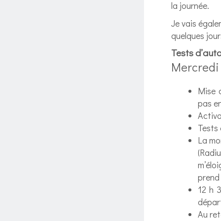
la journée.
Je vais égale
quelques jour
Tests d’aut
Mercredi
Mise 
pas e
Activa
Tests
La mo
(Radi
m’éloi
prend 
12 h 
dépar
Au ret