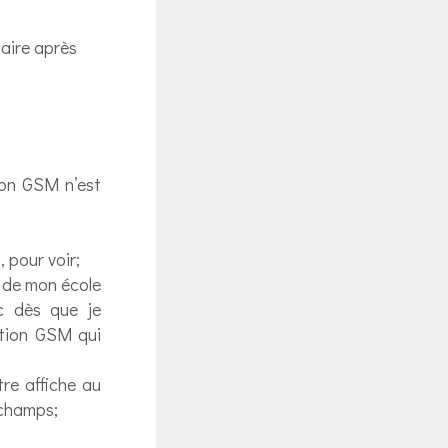
faire après
ion GSM n’est
 pour voir;
i de mon école
c dès que je
nction GSM qui
re affiche au
 champs;