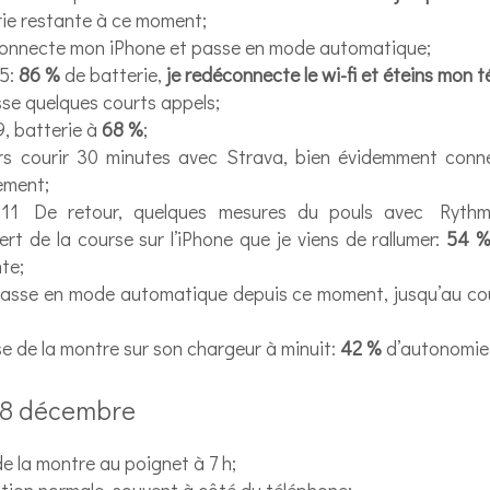
rie restante à ce moment;
connecte mon iPhone et passe en mode automatique;
35:
86 %
de batterie,
je redéconnecte le wi-fi et éteins mon 
se quelques courts appels;
9, batterie à
68 %
;
rs courir 30 minutes avec Strava, bien évidemment con
ement;
11 De retour, quelques mesures du pouls avec Rythm
ert de la course sur l’iPhone que je viens de rallumer:
54 
te;
passe en mode automatique depuis ce moment, jusqu’au cou
 de la montre sur son chargeur à minuit:
42 %
d’autonomie 
 8 décembre
e la montre au poignet à 7 h;
ation normale, souvent à côté du téléphone;