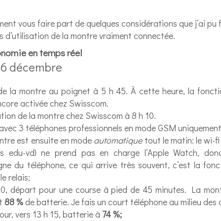
ment vous faire part de quelques considérations que j’ai pu 
s d’utilisation de la montre vraiment connectée.
onomie en temps réel
 6 décembre
de la montre au poignet à 5 h 45. À cette heure, la fonct
ncore activée chez Swisscom.
tion de la montre chez Swisscom à 8 h 10.
 avec 3 téléphones professionnels en mode GSM uniquement,
ntre est ensuite en mode
automatique
tout le matin: le wi-f
us edu-vd) ne prend pas en charge l’Apple Watch, don
gne du téléphone, ce qui arrive très souvent, c’est la fo
le relais;
30, départ pour une course à pied de 45 minutes. La mont
t
88 %
de batterie. Je fais un court téléphone au milieu des
our, vers 13 h 15, batterie à
74 %;