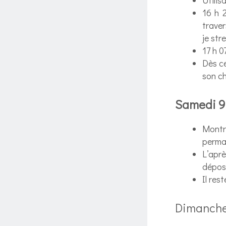
16 h 
traver
je str
17 h 0
Dès c
son c
Samedi 9
Montr
perma
L’apr
dépose
Il res
Dimanche