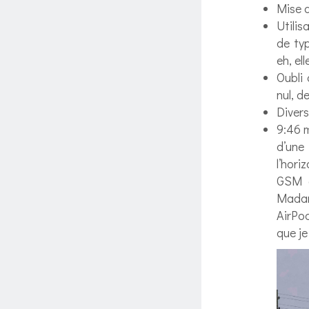
Mise d
Utilis
de ty
eh, el
Oubli
nul, d
Divers
9:46 
d’une
l’hori
GSM c
Madame
AirPod
que je