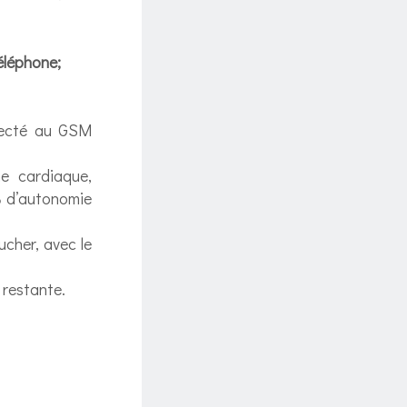
téléphone;
necté au GSM
e cardiaque,
%
d’autonomie
cher, avec le
restante.