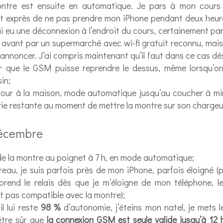
ntre est ensuite en automatique. Je pars à mon cours 
nt exprès de ne pas prendre mon iPhone pendant deux heure
ai eu une déconnexion à l’endroit du cours, certainement par
avant par un supermarché avec wi-fi gratuit reconnu, mais 
’annoncer. J’ai compris maintenant qu’il faut dans ce cas dés
ur que le GSM puisse reprendre le dessus, même lorsqu’on
in;
tour à la maison, mode automatique jusqu’au coucher à mi
ie restante au moment de mettre la montre sur son chargeu
décembre
e la montre au poignet à 7 h, en mode automatique;
eau, je suis parfois près de mon iPhone, parfois éloigné (p
rend le relais dès que je m’éloigne de mon téléphone, le
t pas compatible avec la montre);
il lui reste
98 %
d’autonomie, j’éteins mon natel, je mets le
être sûr que
la connexion GSM est seule valide jusqu’à 12 