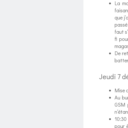
La mo
faisa
que j’
passé 
faut s
fi po
magas
De re
batter
Jeudi 7 
Mise d
Au bur
GSM p
n’étan
10:30 
pour 