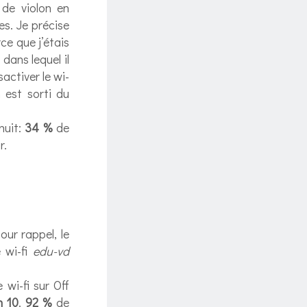
de violon en
s. Je précise
ce que j’étais
dans lequel il
activer le wi-
 est sorti du
nuit:
34 %
de
r.
our rappel, le
 wi-fi
edu-vd
 wi-fi sur Off
h 10
.
92 %
de