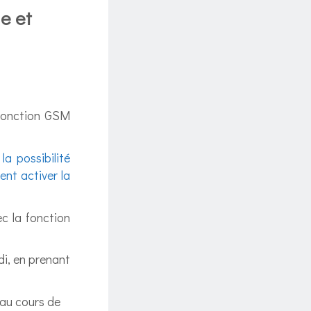
e et
 fonction GSM
la possibilité
nt activer la
ec la fonction
di, en prenant
r au cours de