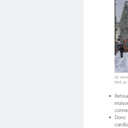
Là, vous
tard, ça
Retour
maiso
conne
Donc 
cardia