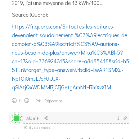
2019, j’ai une moyenne de 13 kWh/100…
Source (Quora):
https://fr.quora.com/Si-toutes-les-voitures-
devenaient-soudainement-%C3%A9lectriques-de-
combien-d%C3%A9lectricit%C3%A9-aurions-
nous-besoin-de-plus/answer/Mika%C3%ABl-5?
ch=17&oid=336924315&share=a8d85418&srid=h5
5TLr&target_type=answer&fbclid=IwAR1SMXu-
NptOiGmJL7cFGUJX-
qSlAtjQxWDMMl7jCIjGetgAmN1H7mXvXIM
0
Répondre
AlainP
il y a 4 années