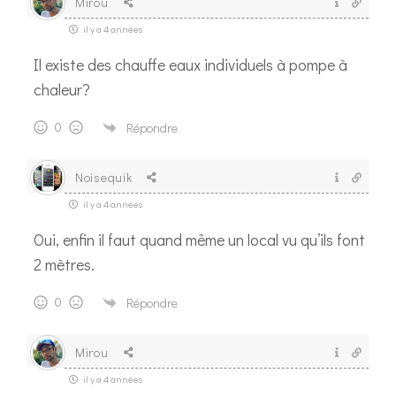
Mirou
il y a 4 années
Il existe des chauffe eaux individuels à pompe à
chaleur?
0
Répondre
Noisequik
il y a 4 années
Oui, enfin il faut quand même un local vu qu’ils font
2 mètres.
0
Répondre
Mirou
il y a 4 années