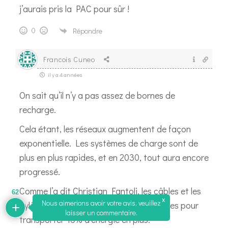
j’aurais pris la PAC pour sûr !
0
Répondre
Francois Cuneo
il y a 4 années
On sait qu’il n’y a pas assez de bornes de
recharge.
Cela étant, les réseaux augmentent de façon
exponentielle. Les systèmes de charge sont de
plus en plus rapides, et en 2030, tout aura encore
progressé.
Comme l’a dit Christian Fantoli, les câbles et les
62
x
Nous aimerions avoir votre avis, veuillez
pylônes en plus ne seront pas nécessaires pour
laisser un commentaire.
transporter 16% d’énergie en plus.