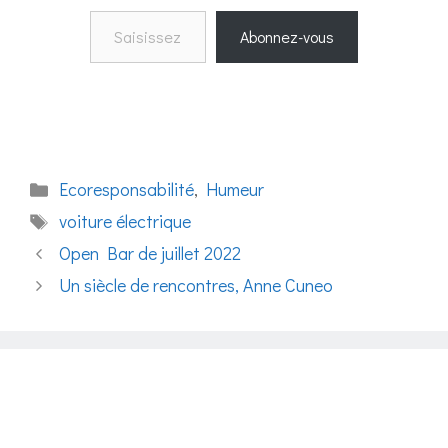
Saisissez votre adresse e-mail…
Abonnez-vous
Catégories
Ecoresponsabilité
,
Humeur
Étiquettes
voiture électrique
Open Bar de juillet 2022
Un siècle de rencontres, Anne Cuneo