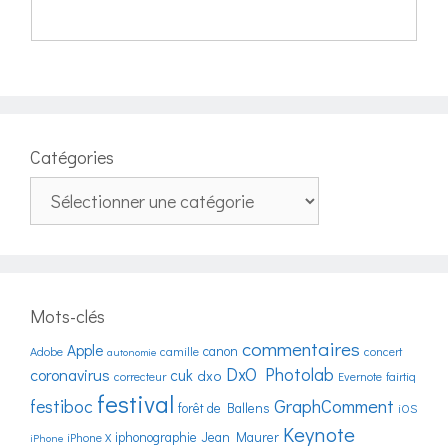
Catégories
Catégories
Mots-clés
commentaires
Apple
canon
Adobe
camille
concert
autonomie
DxO Photolab
coronavirus
cuk
dxo
correcteur
Evernote
fairtiq
festival
festiboc
GraphComment
forêt de Ballens
iOS
Keynote
iphonographie
Jean Maurer
iPhone X
iPhone