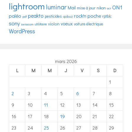
lightroom
luminar
ON1
Mail
mise à jour
nikon
ocr
peakto
paléo
rock'n poche
pesticides
rptblc
qobuz
pdf
sony
voeux
violon
voiture électrique
utilitaire
swisscom
WordPress
mars 2026
L
M
M
J
V
S
D
1
2
3
4
5
6
7
8
9
10
11
12
13
14
15
16
17
18
19
20
21
22
23
24
25
26
27
28
29