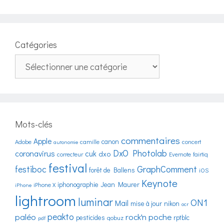
Catégories
Catégories
Mots-clés
commentaires
Apple
canon
Adobe
camille
concert
autonomie
DxO Photolab
coronavirus
cuk
dxo
correcteur
Evernote
fairtiq
festival
festiboc
GraphComment
forêt de Ballens
iOS
Keynote
iphonographie
Jean Maurer
iPhone X
iPhone
lightroom
luminar
ON1
Mail
mise à jour
nikon
ocr
peakto
paléo
rock'n poche
pesticides
rptblc
qobuz
pdf