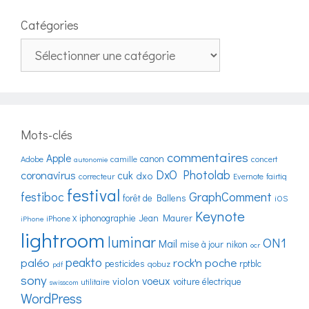
Catégories
Catégories
Mots-clés
commentaires
Apple
canon
Adobe
camille
concert
autonomie
DxO Photolab
coronavirus
cuk
dxo
correcteur
Evernote
fairtiq
festival
festiboc
GraphComment
forêt de Ballens
iOS
Keynote
iphonographie
Jean Maurer
iPhone X
iPhone
lightroom
luminar
ON1
Mail
mise à jour
nikon
ocr
peakto
paléo
rock'n poche
pesticides
rptblc
qobuz
pdf
sony
voeux
violon
voiture électrique
utilitaire
swisscom
WordPress