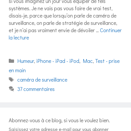
si vous imaginez un jour vous équiper de tels
systèmes. Je ne vais pas vous faire de vrai test,
disais-je, parce que lorsqu’on parle de caméra de
surveillance, on parle de stratégie de surveillance,
et je n’ai pas vraiment envie de dévoiler …
Continuer
la lecture
Catégories
Humeur
,
iPhone - iPad - iPod
,
Mac
,
Test - prise
en main
Étiquettes
caméra de surveillance
37 commentaires
Abonnez-vous à ce blog, si vous le voulez bien.
Saisissez votre adresse e-mail pour vous abonner